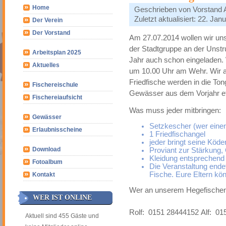
Home
Geschrieben von
Vorstand
Zuletzt aktualisiert: 22. Jan
Der Verein
Der Vorstand
Am 27.07.2014 wollen wir u
der Stadtgruppe an der Unstru
Arbeitsplan 2025
Jahr auch schon eingeladen. 
Aktuelles
um 10.00 Uhr am Wehr. Wir ang
Friedfische werden in die To
Fischereischule
Gewässer aus dem Vorjahr e
Fischereiaufsicht
Was muss jeder mitbringen:
Gewässer
Setzkescher (wer einen
Erlaubnisscheine
1 Friedfischangel
jeder bringt seine Köde
Download
Proviant zur Stärkung,
Kleidung entsprechend
Fotoalbum
Die Veranstaltung end
Fische. Eure Eltern kö
Kontakt
Wer an unserem Hegefischen t
WER IST ONLINE
Rolf: 0151 28444152 Alf: 01
Aktuell sind 455 Gäste und