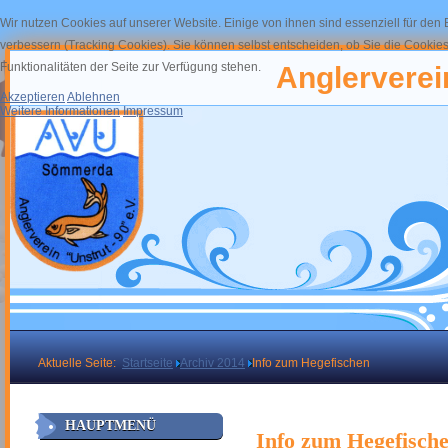
Wir nutzen Cookies auf unserer Website. Einige von ihnen sind essenziell für den
verbessern (Tracking Cookies). Sie können selbst entscheiden, ob Sie die Cookies
Funktionalitäten der Seite zur Verfügung stehen.
Anglerverein
Akzeptieren
Ablehnen
Weitere Informationen
Impressum
Aktuelle Seite:
Startseite
Archiv 2014
Info zum Hegefischen
HAUPTMENÜ
Info zum Hegefisch