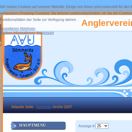
Wir nutzen Cookies auf unserer Website. Einige von ihnen sind essenziell für den
verbessern (Tracking Cookies). Sie können selbst entscheiden, ob Sie die Cookies
Funktionalitäten der Seite zur Verfügung stehen.
Anglerverein
Akzeptieren
Ablehnen
Weitere Informationen
Impressum
Aktuelle Seite:
Startseite
Archiv 2007
HAUPTMENÜ
Anzeige #