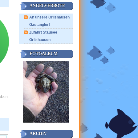
ANGELVERBOTE
An unsere Orlishausen
Gastangler!
Zufahrt Stausee
Orlishausen
FOTOALBUM
leben
ARCHIV