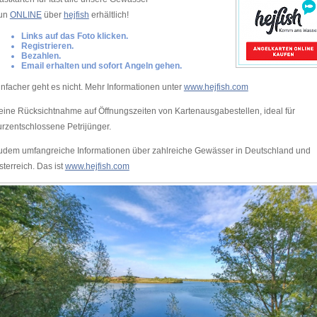
un
ONLINE
über
hejfish
erhältlich!
Links auf das Foto klicken.
Registrieren.
Bezahlen.
Email erhalten und sofort Angeln gehen.
infacher geht es nicht. Mehr Informationen unter
www.hejfish.com
eine Rücksichtnahme auf Öffnungszeiten von Kartenausgabestellen, ideal für
urzentschlossene Petrijünger.
udem umfangreiche Informationen über zahlreiche Gewässer in Deutschland und
sterreich. Das ist
www.hejfish.com