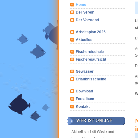
Home
Der Verein
Der Vorstand
U
s
Arbeitsplan 2025
D
Aktuelles
A
Fischereischule
S
Fischereiaufsicht
D
Gewässer
A
Erlaubnisscheine
d
Download
W
Fotoalbum
Kontakt
WER IST ONLINE
i
Aktuell sind 48 Gäste und