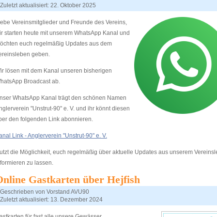
Zuletzt aktualisiert: 22. Oktober 2025
iebe Vereinsmitglieder und Freunde des Vereins,
ir starten heute mit unserem WhatsApp Kanal und
öchten euch regelmäßig Updates aus dem
ereinsleben geben.
ir lösen mit dem Kanal unseren bisherigen
hatsApp Broadcast ab.
nser WhatsApp Kanal trägt den schönen Namen
nglerverein "Unstrut-90" e. V. und ihr könnt diesen
ber den folgenden Link abonnieren.
anal Link - Anglerverein "Unstrut-90" e. V.
utzt die Möglichkeit, euch regelmäßig über aktuelle Updates aus unserem Vereins
nformieren zu lassen.
nline Gastkarten über Hejfish
Geschrieben von
Vorstand AVU90
Zuletzt aktualisiert: 13. Dezember 2024
astkarten für fast alle unsere Gewässer