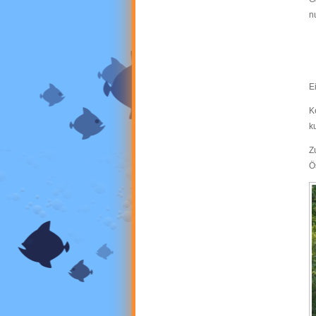
n
E
K
k
Z
Ö