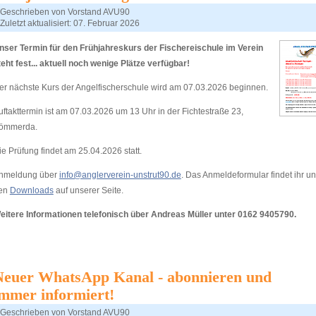
Geschrieben von
Vorstand AVU90
Zuletzt aktualisiert: 07. Februar 2026
nser Termin für den Frühjahreskurs der Fischereischule im Verein
teht fest... aktuell noch wenige Plätze verfügbar!
er nächste Kurs der Angelfischerschule wird am 07.03.2026 beginnen.
uftakttermin ist am 07.03.2026 um 13 Uhr in der Fichtestraße 23,
ömmerda.
ie Prüfung findet am 25.04.2026 statt.
nmeldung über
info@anglerverein-unstrut90.de
. Das Anmeldeformular findet ihr un
en
Downloads
auf unserer Seite.
eitere Informationen telefonisch über Andreas Müller unter 0162 9405790.
Neuer WhatsApp Kanal - abonnieren und
mmer informiert!
Geschrieben von
Vorstand AVU90