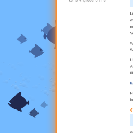
keine Mitglieder online
L
w
m
V
W
W
U
A
ü
K
N
i
O
G