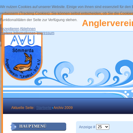
Wir nutzen Cookies auf unserer Website. Einige von ihnen sind essenziell für den
verbessern (Tracking Cookies). Sie können selbst entscheiden, ob Sie die Cookies
Funktionalitäten der Seite zur Verfügung stehen.
Anglerverein
Akzeptieren
Ablehnen
Weitere Informationen
Impressum
Aktuelle Seite:
Startseite
Archiv 2009
HAUPTMENÜ
Anzeige #